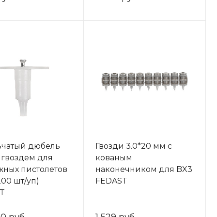
ьчатый дюбель
Гвозди 3.0*20 мм с
 гвоздем для
кованым
жных пистолетов
наконечником для BX3
200 шт/уп)
FEDAST
T