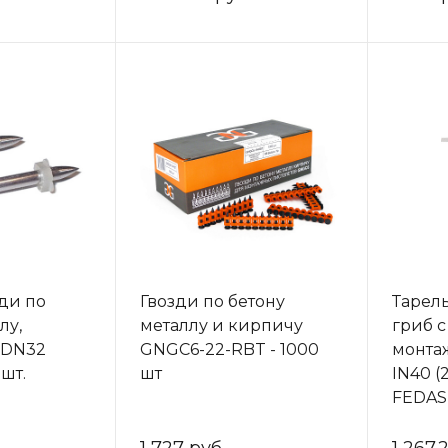
ди по
Гвозди по бетону
Тарел
лу,
металлу и кирпичу
гриб с
 DN32
GNGC6-22-RBT - 1000
монта
шт.
шт
IN40 (
FEDAS