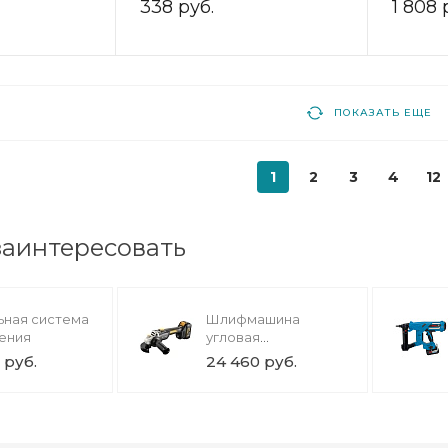
338 руб.
1 808 
ПОКАЗАТЬ ЕЩЕ
1
2
3
4
12
заинтересовать
ная система
Шлифмашина
ения
угловая
аккумуляторная
 руб.
24 460 руб.
RUNTEC PRO