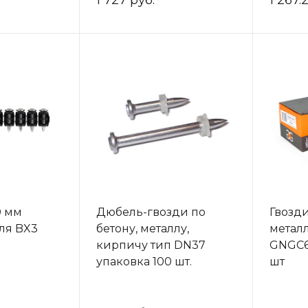
1 727 руб.
1 267.
0 мм
Дюбель-гвозди по
Гвозди
ля BX3
бетону, металлу,
метал
кирпичу тип DN37
GNGC6
упаковка 100 шт.
шт