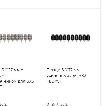
 3.0*17 мм с
Гвозди 3.0*17 мм
ым
усиленные для BX3
ечником для BX3
FEDAST
T
руб.
2 457 руб.