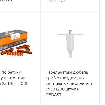
20 руб.
1 529 руб.
 по бетону
Тарельчатый дюбель
лу и кирпичу
гриб с гвоздем для
-25-RBT - 1000
монтажных пистолетов
IN50 (200 шт/уп)
FEDAST