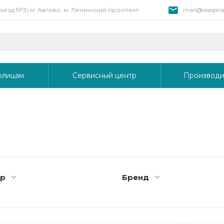
 въезд №3) м. Автово, м. Ленинский проспект
mail@oooprog
рлицам
Сервисный центр
Производи
тр
Бренд