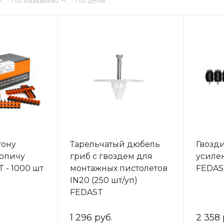
По названию
По цене
тону
Тарельчатый дюбель
Гвозди
ирпичу
гриб с гвоздем для
усиле
 - 1000 шт
монтажных пистолетов
FEDAS
IN20 (250 шт/уп)
FEDAST
1 296 руб.
2 358 