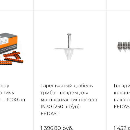
тону
Тарельчатый дюбель
Гвозди
ирпичу
гриб с гвоздем для
кован
 - 1000 шт
монтажных пистолетов
након
IN30 (250 шт/уп)
FEDAS
FEDAST
1 396.80 руб.
1 452 