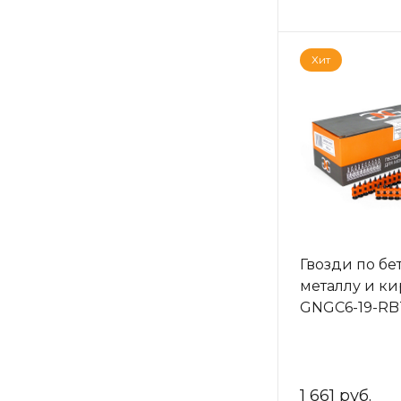
Хит
Гвозди по бе
металлу и к
GNGC6-19-RBT
1 661 руб.