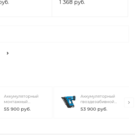
руб.
1 368 руб.
Аккумуляторный
Аккумуляторный
монтажный
гвоздезабивной
пистолет Toua
пистолет Toua
55 900 руб.
53 900 руб.
DCCN40
DCFN3490