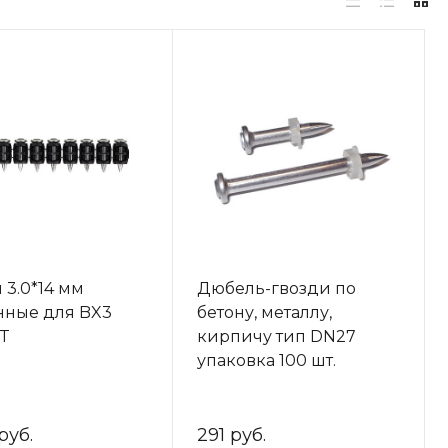
 3.0*14 мм
Дюбель-гвозди по
нные для BX3
бетону, металлу,
T
кирпичу тип DN27
упаковка 100 шт.
руб.
291 руб.