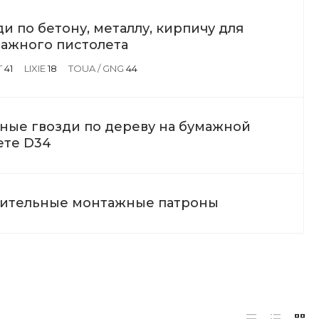
ди по бетону, металлу, кирпичу для
ажного пистолета
T
41
LIXIE
18
TOUA / GNG
44
ные гвозди по дереву на бумажной
ете D34
ительные монтажные патроны