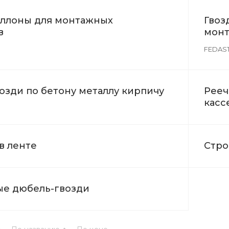
аллоны для монтажных
Гвоз
в
монт
FEDAS
озди по бетону металлу кирпичу
Рееч
касс
в ленте
Стро
ые дюбель-гвозди