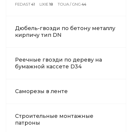
FEDAST
41
LIXIE
18
TOUA / GNG
44
Дюбель-гвозди по бетону металлу
кирпичу тип DN
Реечные гвозди по дереву на
бумажной кассете D34
Саморезы в ленте
Строительные монтажные
патроны