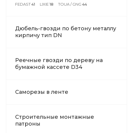
FEDAST
41
LIXIE
18
TOUA / GNG
44
Дюбель-гвозди по бетону металлу
кирпичу тип DN
Реечные гвозди по дереву на
бумажной кассете D34
Саморезы в ленте
Строительные монтажные
патроны