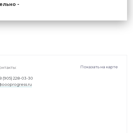
ельно -
Показать на карте
онтакты:
8 (905) 228-03-30
@oooprogress.ru