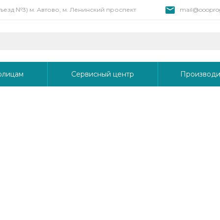
 въезд №3) м. Автово, м. Ленинский проспект
mail@oooprog
рлицам
Сервисный центр
Производи