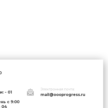
0
Электронная почта:
: - 01
mail@oooprogress.ru
ь с 9:00
о 04