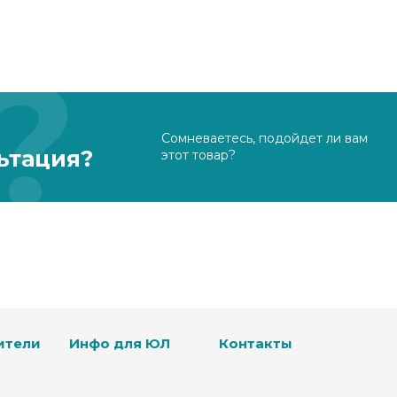
Сомневаетесь, подойдет ли вам
ьтация?
этот товар?
ители
Инфо для ЮЛ
Контакты