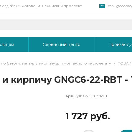
 въезд №3) м. Автово, м. Ленинский проспект
mail@oooprog
рлицам
Сервисный центр
Производи
 по бетону, металлу, кирпичу для монтажного пистолета
/
TOUA /
 и кирпичу GNGC6-22-RBT - 
Артикул:
GNGC622RBT
1 727 руб.