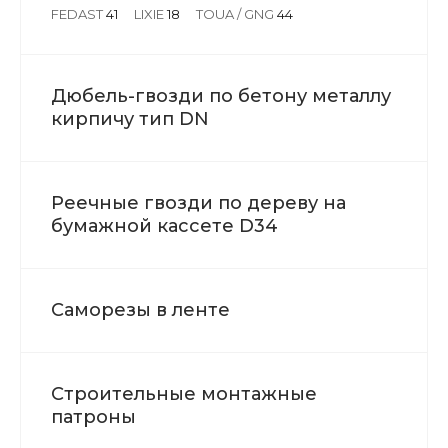
FEDAST
41
LIXIE
18
TOUA / GNG
44
Дюбель-гвозди по бетону металлу
кирпичу тип DN
Реечные гвозди по дереву на
бумажной кассете D34
Саморезы в ленте
Строительные монтажные
патроны