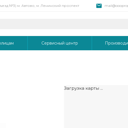
 въезд №3) м. Автово, м. Ленинский проспект
mail@oooprog
рлицам
Сервисный центр
Производи
Загрузка карты ...