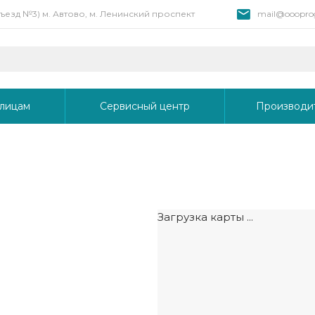
 въезд №3) м. Автово, м. Ленинский проспект
mail@oooprog
лицам
Сервисный центр
Производи
Загрузка карты ...