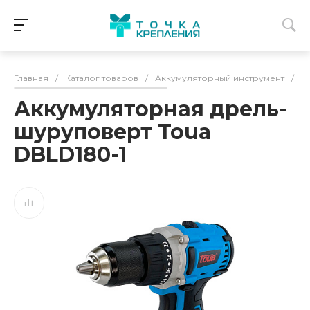
Главная
/
Каталог товаров
/
Аккумуляторный инструмент
/
А
Аккумуляторная дрель-
шуруповерт Toua
DBLD180-1