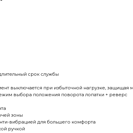
длительный срок службы
мент выключается при избыточной нагрузке, защищая м
режим выбора положения поворота лопатки + реверс
нта
очей зоны
 анти-вибрацией для большего комфорта
кой ручкой