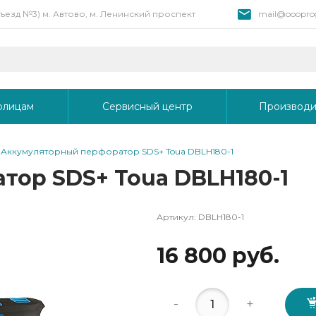
 въезд №3) м. Автово, м. Ленинский проспект
mail@oooprog
рлицам
Сервисный центр
Производи
Аккумуляторный перфоратор SDS+ Toua DBLH180-1
ор SDS+ Toua DBLH180-1
Артикул:
DBLH180-1
16 800 руб.
-
+